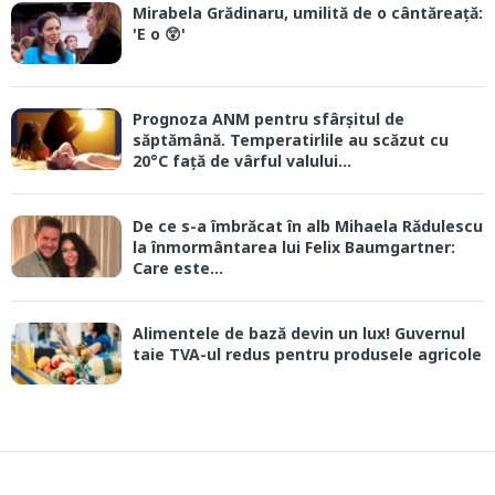
Mirabela Grădinaru, umilită de o cântăreață:
'E o 😲'
Prognoza ANM pentru sfârșitul de
săptămână. Temperatirlile au scăzut cu
20°C față de vârful valului...
De ce s-a îmbrăcat în alb Mihaela Rădulescu
la înmormântarea lui Felix Baumgartner:
Care este...
Alimentele de bază devin un lux! Guvernul
taie TVA-ul redus pentru produsele agricole