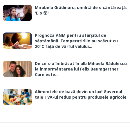
Mirabela Grădinaru, umilită de o cântăreață:
'E o 😲'
Prognoza ANM pentru sfârșitul de
săptămână. Temperatirlile au scăzut cu
20°C față de vârful valului...
De ce s-a îmbrăcat în alb Mihaela Rădulescu
la înmormântarea lui Felix Baumgartner:
Care este...
Alimentele de bază devin un lux! Guvernul
taie TVA-ul redus pentru produsele agricole