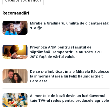
Citește tot bancul
Recomandări
Mirabela Grădinaru, umilită de o cântăreață:
'E o 😲'
Prognoza ANM pentru sfârșitul de
săptămână. Temperatirlile au scăzut cu
20°C față de vârful valului...
De ce s-a îmbrăcat în alb Mihaela Rădulescu
la înmormântarea lui Felix Baumgartner:
Care este...
Alimentele de bază devin un lux! Guvernul
taie TVA-ul redus pentru produsele agricole