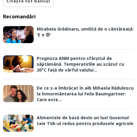
Citește tot bancul
Recomandări
Mirabela Grădinaru, umilită de o cântăreață:
'E o 😲'
Prognoza ANM pentru sfârșitul de
săptămână. Temperatirlile au scăzut cu
20°C față de vârful valului...
De ce s-a îmbrăcat în alb Mihaela Rădulescu
la înmormântarea lui Felix Baumgartner:
Care este...
Alimentele de bază devin un lux! Guvernul
taie TVA-ul redus pentru produsele agricole