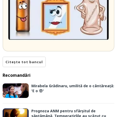
Citește tot bancul
Recomandări
Mirabela Grădinaru, umilită de o cântăreață:
'E o 😲'
Prognoza ANM pentru sfârșitul de
săptămână. Temperatirlile au scăzut cu