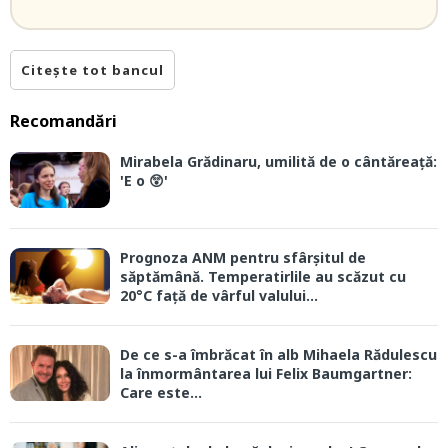
Citește tot bancul
Recomandări
Mirabela Grădinaru, umilită de o cântăreață:
'E o 😲'
Prognoza ANM pentru sfârșitul de
săptămână. Temperatirlile au scăzut cu
20°C față de vârful valului...
De ce s-a îmbrăcat în alb Mihaela Rădulescu
la înmormântarea lui Felix Baumgartner:
Care este...