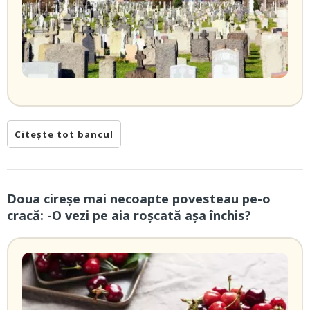
Citește tot bancul
Doua cireșe mai necoapte povesteau pe-o
cracă: -O vezi pe aia roșcată așa închis?