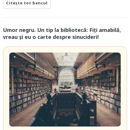
Citește tot bancul
Umor negru. Un tip la bibliotecă: Fiţi amabilă,
vreau şi eu o carte despre sinucideri!