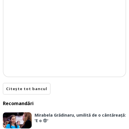
Citește tot bancul
Recomandări
Mirabela Grădinaru, umilită de o cântăreață:
'E o 😲'