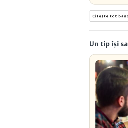
Citește tot ban
Un tip își 