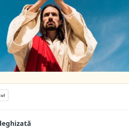
cul
deghizată