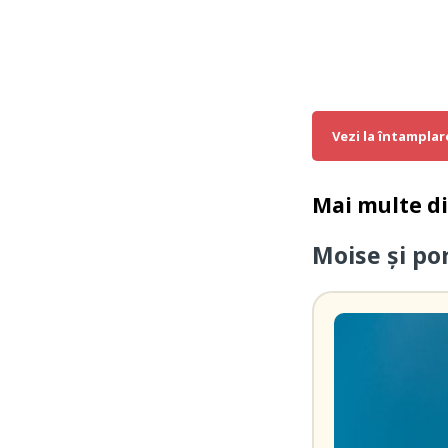
Vezi la întamplar
Mai multe d
Moise şi po