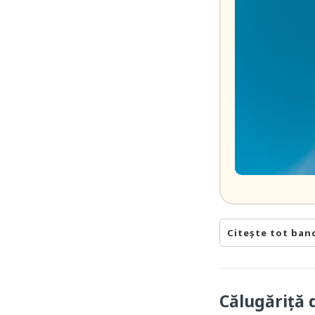
Citește tot ban
Călugăriță 