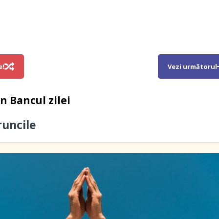
e!
Vezi următorul
in
Bancul zilei
runcile