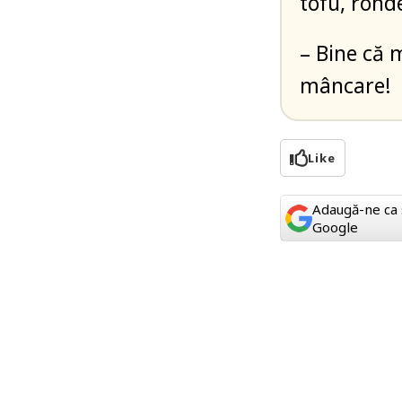
tofu, rond
– Bine că m
mâncare!
Like
Adaugă-ne ca 
Google