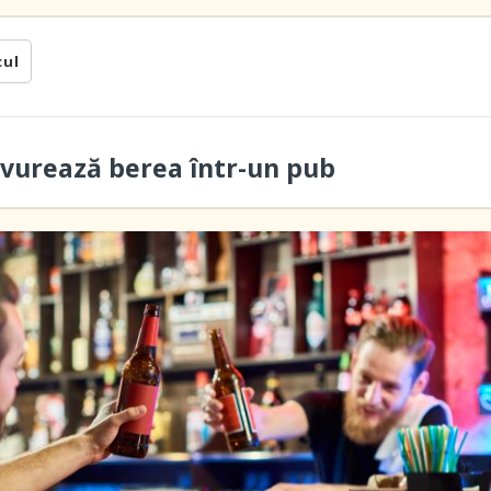
cul
savurează berea într-un pub