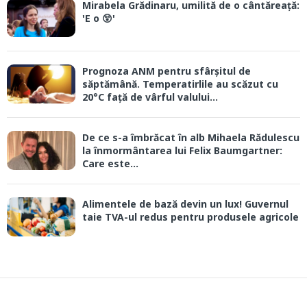
Mirabela Grădinaru, umilită de o cântăreață:
'E o 😲'
Prognoza ANM pentru sfârșitul de
săptămână. Temperatirlile au scăzut cu
20°C față de vârful valului...
De ce s-a îmbrăcat în alb Mihaela Rădulescu
la înmormântarea lui Felix Baumgartner:
Care este...
Alimentele de bază devin un lux! Guvernul
taie TVA-ul redus pentru produsele agricole