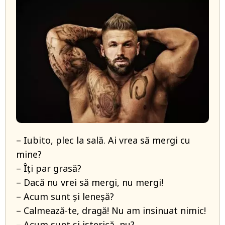
– Iubito, plec la sală. Ai vrea să mergi cu
mine?
– Îţi par grasă?
– Dacă nu vrei să mergi, nu mergi!
– Acum sunt şi leneşă?
– Calmează-te, dragă! Nu am insinuat nimic!
– Acum sunt şi isterică, nu?