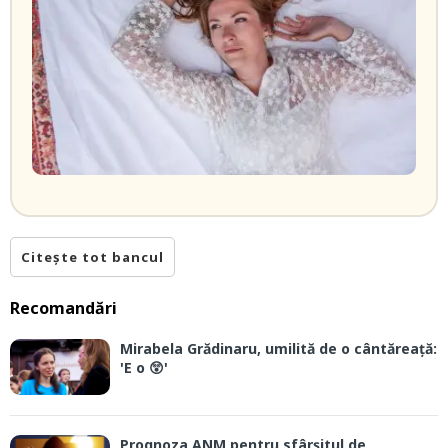
Citește tot bancul
Recomandări
Mirabela Grădinaru, umilită de o cântăreață:
'E o 😲'
Prognoza ANM pentru sfârșitul de