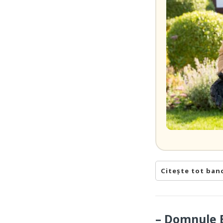
Citește tot ban
– Domnule B