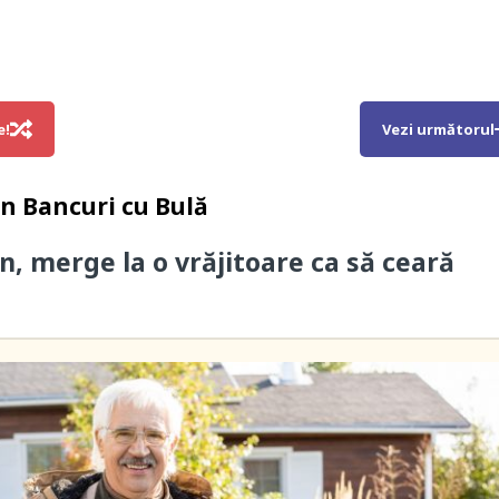
e!
Vezi următorul
in
Bancuri cu Bulă
n, merge la o vrăjitoare ca să ceară