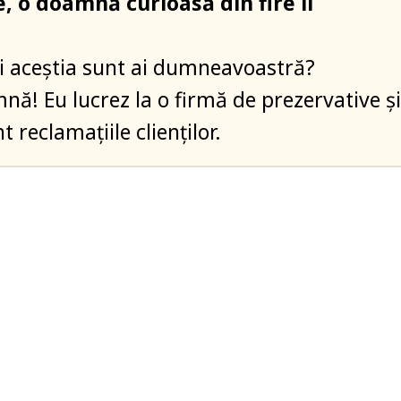
, o doamnă curioasă din fire îl
iii aceștia sunt ai dumneavoastră?
nă! Eu lucrez la o firmă de prezervative și
t reclamațiile clienților.