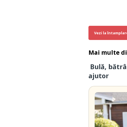
Vezi la întamplar
Mai multe d
Bulă, bătrâ
ajutor