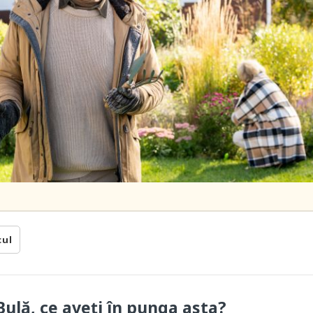
cul
ulă, ce aveți în punga asta?