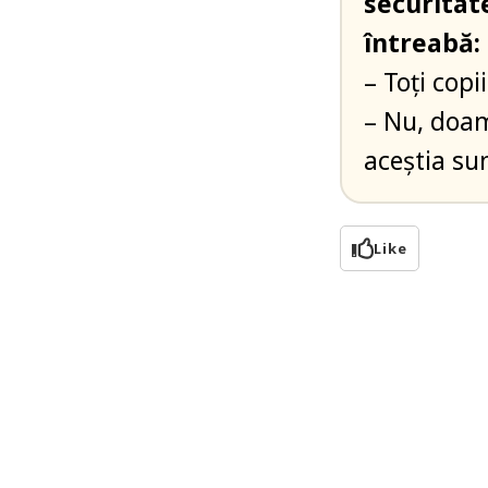
securitate
întreabă:
– Toți cop
– Nu, doam
aceștia sun
Like