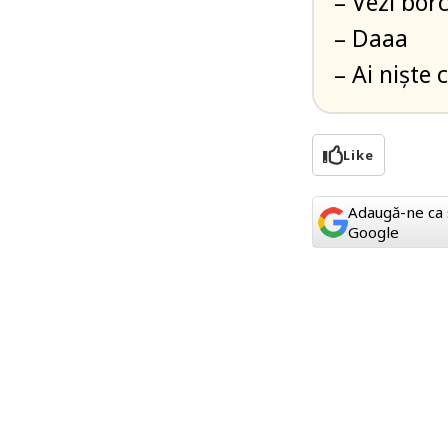
– Vezi bor
– Daaa
– Ai niște c
Like
Adaugă-ne ca 
Google