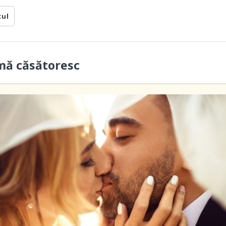
cul
mă căsătoresc