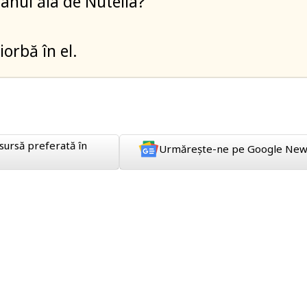
canul ăla de Nutella?
iorbă în el.
sursă preferată în
Urmărește-ne pe Google New