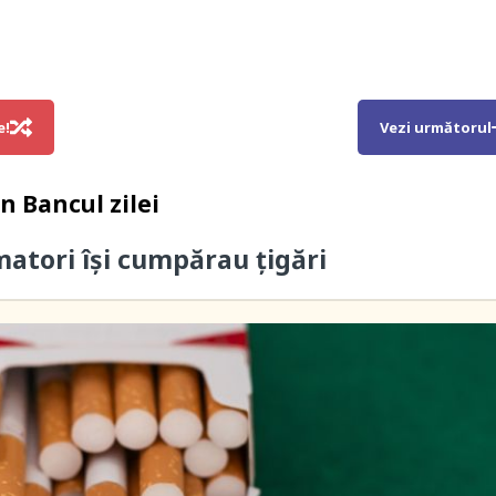
e!
Vezi următorul
in
Bancul zilei
atori îşi cumpărau ţigări