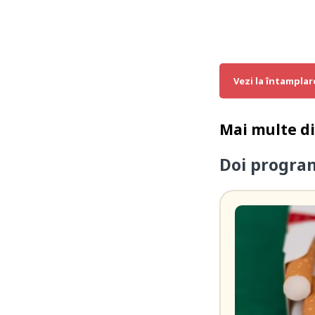
Vezi la întamplar
Mai multe d
Doi program