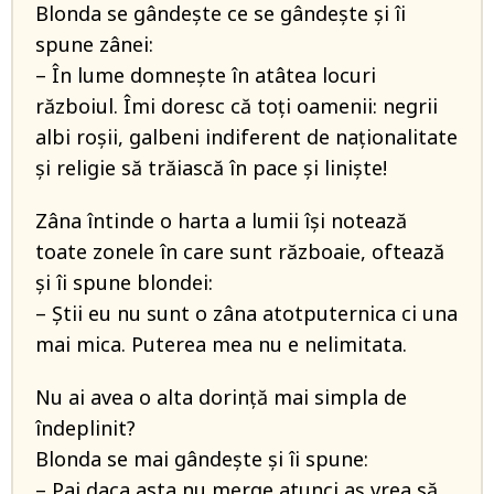
Blonda se gândește ce se gândește și îi
spune zânei:
– În lume domnește în atâtea locuri
războiul. Îmi doresc că toți oamenii: negrii
albi roșii, galbeni indiferent de naționalitate
și religie să trăiască în pace și liniște!
Zâna întinde o harta a lumii își notează
toate zonele în care sunt războaie, oftează
și îi spune blondei:
– Știi eu nu sunt o zâna atotputernica ci una
mai mica. Puterea mea nu e nelimitata.
Nu ai avea o alta dorință mai simpla de
îndeplinit?
Blonda se mai gândește și îi spune:
– Pai daca asta nu merge atunci aș vrea să