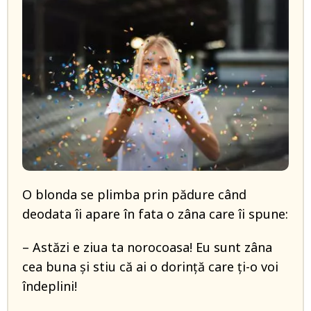
O blonda se plimba prin pădure când
deodata îi apare în fata o zâna care îi spune:
– Astăzi e ziua ta norocoasa! Eu sunt zâna
cea buna și stiu că ai o dorință care ți-o voi
îndeplini!