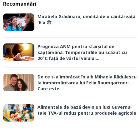
Recomandări
Mirabela Grădinaru, umilită de o cântăreață:
'E o 😲'
Prognoza ANM pentru sfârșitul de
săptămână. Temperatirlile au scăzut cu
20°C față de vârful valului...
De ce s-a îmbrăcat în alb Mihaela Rădulescu
la înmormântarea lui Felix Baumgartner:
Care este...
Alimentele de bază devin un lux! Guvernul
taie TVA-ul redus pentru produsele agricole