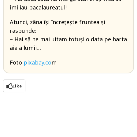
îmi iau bacalaureatul!
Atunci, zâna își încrețește fruntea și
raspunde:
– Hai să ne mai uitam totuși o data pe harta
aia a lumii…
Foto
pixabay.co
m
Like