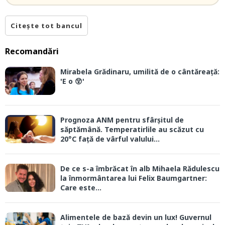
Citește tot bancul
Recomandări
Mirabela Grădinaru, umilită de o cântăreață:
'E o 😲'
Prognoza ANM pentru sfârșitul de
săptămână. Temperatirlile au scăzut cu
20°C față de vârful valului...
De ce s-a îmbrăcat în alb Mihaela Rădulescu
la înmormântarea lui Felix Baumgartner:
Care este...
Alimentele de bază devin un lux! Guvernul