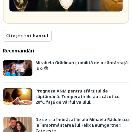
Citește tot bancul
Recomandări
Mirabela Grădinaru, umilită de o cântăreață:
'E o 😲'
Prognoza ANM pentru sfârșitul de
săptămână. Temperatirlile au scăzut cu
20°C față de vârful valului...
De ce s-a îmbrăcat în alb Mihaela Rădulescu
la înmormântarea lui Felix Baumgartner:
Care este...