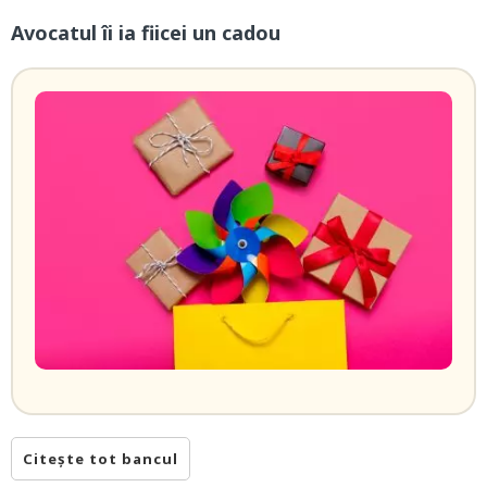
Avocatul îi ia fiicei un cadou
Citește tot bancul