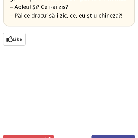
– Aoleu! Și? Ce i-ai zis?
– Păi ce dracu’ să-i zic, ce, eu știu chineza?!
Like