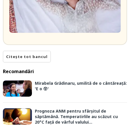
Citește tot bancul
Recomandări
Mirabela Grădinaru, umilită de o cântăreață:
'E o 😲'
Prognoza ANM pentru sfârșitul de
săptămână. Temperatirlile au scăzut cu
20°C față de vârful valului...