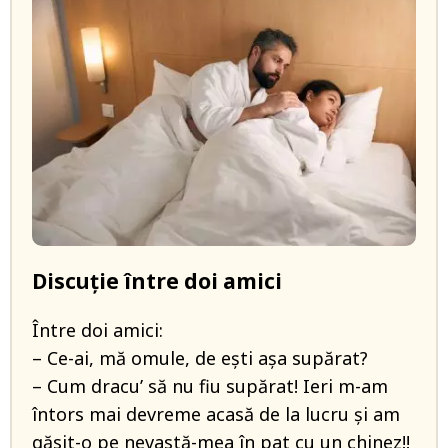
Discuție între doi amici
Între doi amici:
– Ce-ai, mă omule, de ești așa supărat?
– Cum dracu’ să nu fiu supărat! Ieri m-am
întors mai devreme acasă de la lucru și am
găsit-o pe nevastă-mea în pat cu un chinez!!