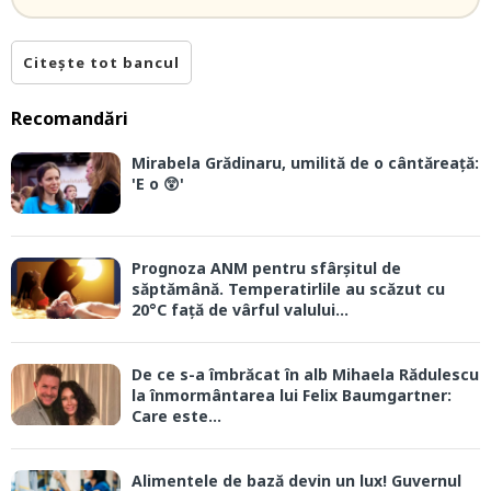
Citește tot bancul
Recomandări
Mirabela Grădinaru, umilită de o cântăreață:
'E o 😲'
Prognoza ANM pentru sfârșitul de
săptămână. Temperatirlile au scăzut cu
20°C față de vârful valului...
De ce s-a îmbrăcat în alb Mihaela Rădulescu
la înmormântarea lui Felix Baumgartner:
Care este...
Alimentele de bază devin un lux! Guvernul