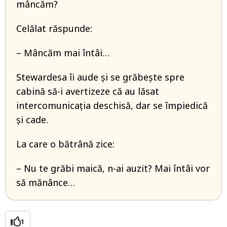
mâncăm?
Celălat răspunde:
– Mâncăm mai întâi…
Stewardesa îi aude şi se grăbeşte spre
cabină să-i avertizeze că au lăsat
intercomunicaţia deschisă, dar se împiedică
şi cade.
La care o bătrână zice:
– Nu te grăbi maică, n-ai auzit? Mai întâi vor
să mănânce…
1