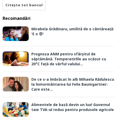
Citește tot bancul
Recomandări
Mirabela Grădinaru, umilită de o cântăreață:
'E o 😲'
Prognoza ANM pentru sfârșitul de
săptămână. Temperatirlile au scăzut cu
20°C față de vârful valului...
De ce s-a îmbrăcat în alb Mihaela Rădulescu
la înmormântarea lui Felix Baumgartner:
Care este...
Alimentele de bază devin un lux! Guvernul
taie TVA-ul redus pentru produsele agricole