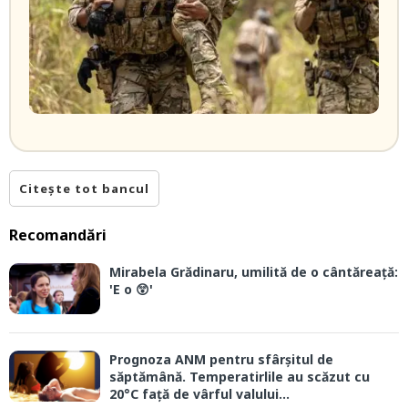
Citește tot bancul
Recomandări
Mirabela Grădinaru, umilită de o cântăreață:
'E o 😲'
Prognoza ANM pentru sfârșitul de
săptămână. Temperatirlile au scăzut cu
20°C față de vârful valului...