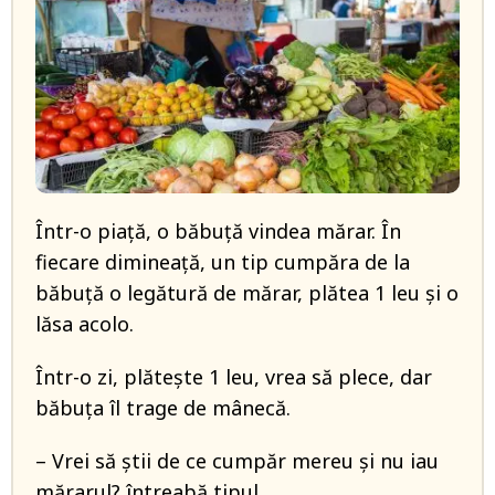
Într-o piață, o băbuță vindea mărar. În
fiecare dimineață, un tip cumpăra de la
băbuță o legătură de mărar, plătea 1 leu și o
lăsa acolo.
Într-o zi, plătește 1 leu, vrea să plece, dar
băbuța îl trage de mânecă.
– Vrei să știi de ce cumpăr mereu și nu iau
mărarul? întreabă tipul.