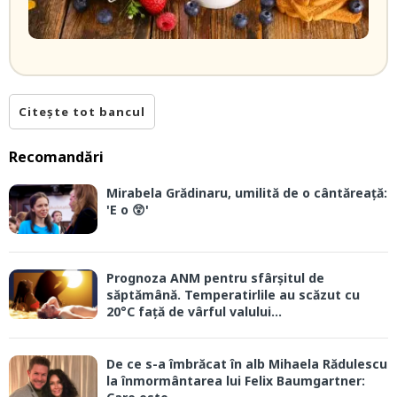
Citește tot bancul
Recomandări
Mirabela Grădinaru, umilită de o cântăreață:
'E o 😲'
Prognoza ANM pentru sfârșitul de
săptămână. Temperatirlile au scăzut cu
20°C față de vârful valului...
De ce s-a îmbrăcat în alb Mihaela Rădulescu
la înmormântarea lui Felix Baumgartner: