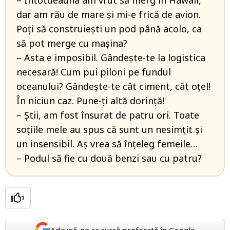
– Întotdeauna am vrut să merg în Hawaii,
dar am rău de mare și mi-e frică de avion.
Poți să construiești un pod până acolo, ca
să pot merge cu mașina?
– Asta e imposibil. Gândește-te la logistica
necesară! Cum pui piloni pe fundul
oceanului? Gândește-te cât ciment, cât oțel!
În niciun caz. Pune-ți altă dorință!
– Știi, am fost însurat de patru ori. Toate
soțiile mele au spus că sunt un nesimțit și
un insensibil. Aș vrea să înțeleg femeile…
– Podul să fie cu două benzi sau cu patru?
1
Adaugă-ne ca sursă preferată în Google