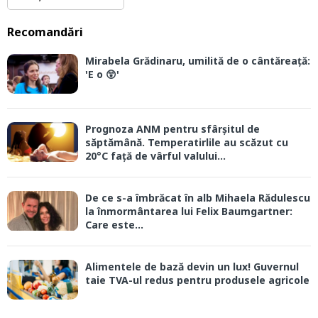
Recomandări
Mirabela Grădinaru, umilită de o cântăreață:
'E o 😲'
Prognoza ANM pentru sfârșitul de
săptămână. Temperatirlile au scăzut cu
20°C față de vârful valului...
De ce s-a îmbrăcat în alb Mihaela Rădulescu
la înmormântarea lui Felix Baumgartner:
Care este...
Alimentele de bază devin un lux! Guvernul
taie TVA-ul redus pentru produsele agricole