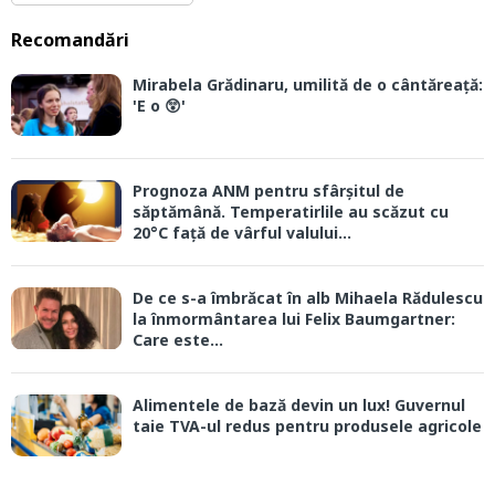
Recomandări
Mirabela Grădinaru, umilită de o cântăreață:
'E o 😲'
Prognoza ANM pentru sfârșitul de
săptămână. Temperatirlile au scăzut cu
20°C față de vârful valului...
De ce s-a îmbrăcat în alb Mihaela Rădulescu
la înmormântarea lui Felix Baumgartner:
Care este...
Alimentele de bază devin un lux! Guvernul
taie TVA-ul redus pentru produsele agricole