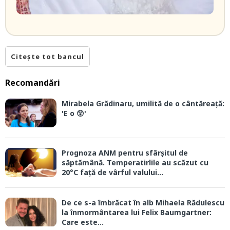
Citește tot bancul
Recomandări
Mirabela Grădinaru, umilită de o cântăreață:
'E o 😲'
Prognoza ANM pentru sfârșitul de
săptămână. Temperatirlile au scăzut cu
20°C față de vârful valului...
De ce s-a îmbrăcat în alb Mihaela Rădulescu
la înmormântarea lui Felix Baumgartner:
Care este...