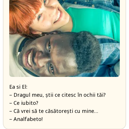
Ea si El:
– Dragul meu, ştii ce citesc în ochii tăi?
– Ce iubito?
– Că vrei să te căsătoreşti cu mine…
– Analfabeto!