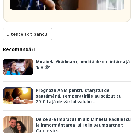
Citește tot bancul
Recomandări
Mirabela Grădinaru, umilită de o cântăreață:
'E o 😲'
Prognoza ANM pentru sfârșitul de
săptămână. Temperatirlile au scăzut cu
20°C față de vârful valului...
De ce s-a îmbrăcat în alb Mihaela Rădulescu
la înmormântarea lui Felix Baumgartner:
Care este...