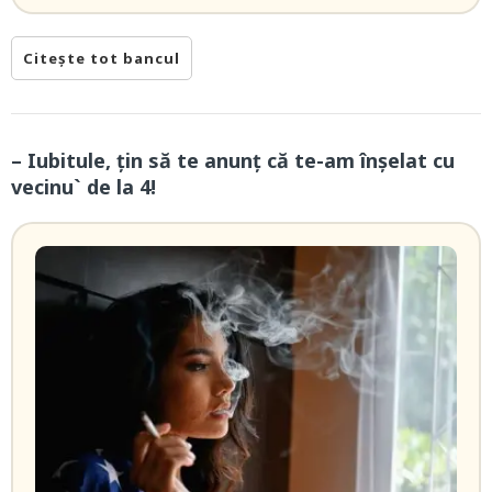
Citește tot bancul
– Iubitule, țin să te anunț că te-am înșelat cu
vecinu` de la 4!