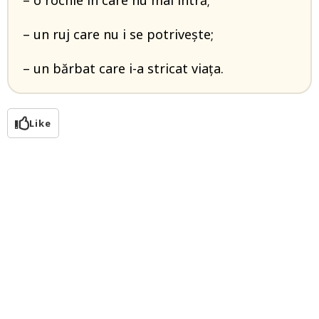
– o rochie în care nu mai intră;
– un ruj care nu i se potrivește;
– un bărbat care i-a stricat viața.
Like