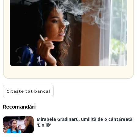
Citește tot bancul
Recomandări
Mirabela Grădinaru, umilită de o cântăreață:
'E o 😲'