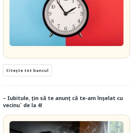
Citește tot bancul
– Iubitule, țin să te anunț că te-am înșelat cu
vecinu` de la 4!