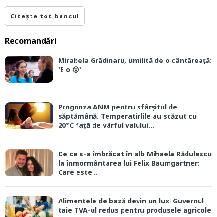
Citește tot bancul
Recomandări
Mirabela Grădinaru, umilită de o cântăreață:
'E o 😲'
Prognoza ANM pentru sfârșitul de
săptămână. Temperatirlile au scăzut cu
20°C față de vârful valului...
De ce s-a îmbrăcat în alb Mihaela Rădulescu
la înmormântarea lui Felix Baumgartner:
Care este...
Alimentele de bază devin un lux! Guvernul
taie TVA-ul redus pentru produsele agricole