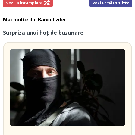
Vezi la întamplare!
Vezi următorul
Mai multe din
Bancul zilei
Surpriza unui hoţ de buzunare