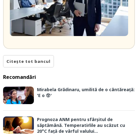
Citește tot bancul
Recomandări
Mirabela Grădinaru, umilită de o cântăreață:
'E o 😲'
Prognoza ANM pentru sfârșitul de
săptămână. Temperatirlile au scăzut cu
20°C față de vârful valului...