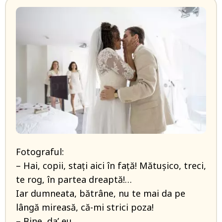
Fotograful:
– Hai, copii, staţi aici în faţă! Mătuşico, treci,
te rog, în partea dreaptă!…
Iar dumneata, bătrâne, nu te mai da pe
lângă mireasă, că-mi strici poza!
– Bine, da’ eu…