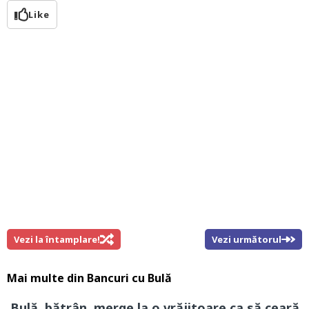
Like
Vezi la întamplare!
Vezi următorul
Mai multe din
Bancuri cu Bulă
Bulă, bătrân, merge la o vrăjitoare ca să ceară