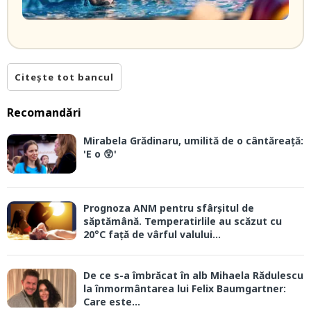
Citește tot bancul
Recomandări
Mirabela Grădinaru, umilită de o cântăreață:
'E o 😲'
Prognoza ANM pentru sfârșitul de
săptămână. Temperatirlile au scăzut cu
20°C față de vârful valului...
De ce s-a îmbrăcat în alb Mihaela Rădulescu
la înmormântarea lui Felix Baumgartner:
Care este...