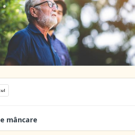
cul
 de mâncare