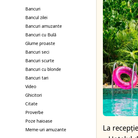
Bancuri
Bancul zilei
Bancuri amuzante
Bancuri cu Bulă
Glume proaste
Bancuri seci
Bancuri scurte
Bancuri cu blonde
Bancuri tari
Video
Ghicitori
Citate
Proverbe
Poze haioase
La recepție
Meme-uri amuzante