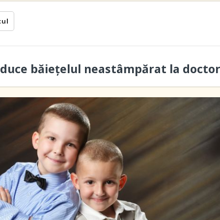
cul
duce băieţelul neastâmpărat la docto