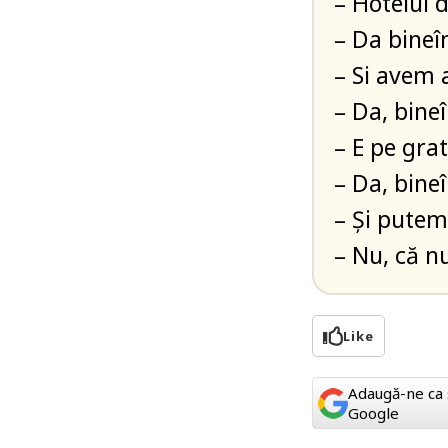
– Hotelul d
– Da bineî
– Si avem 
– Da, bineî
– E pe grat
– Da, bineî
– Și putem
– Nu, că n
Like
Adaugă-ne ca 
Google