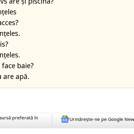
vs are și piscina?
nțeles
acces?
nțeles.
is?
nțeles.
 face baie?
u are apă.
sursă preferată în
Urmărește-ne pe Google New