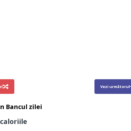
e!
Vezi următorul
in
Bancul zilei
caloriile