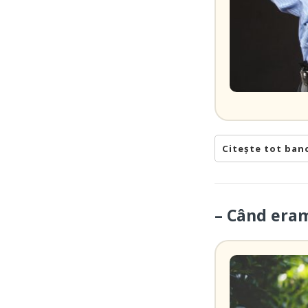
Citește tot ban
– Când eram