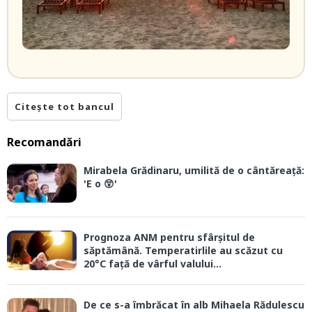
Citește tot bancul
Recomandări
Mirabela Grădinaru, umilită de o cântăreață:
'E o 😲'
Prognoza ANM pentru sfârșitul de
săptămână. Temperatirlile au scăzut cu
20°C față de vârful valului...
De ce s-a îmbrăcat în alb Mihaela Rădulescu