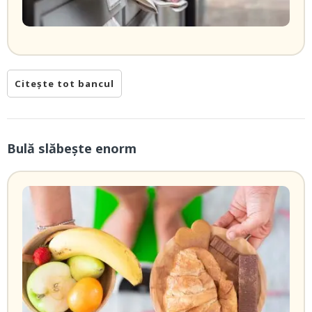
Citește tot bancul
Bulă slăbește enorm