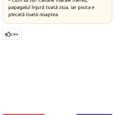
– Cum să nu? Câinele mârâie mereu,
papagalul înjură toată ziua, iar pisica e
plecată toată noaptea.
Like