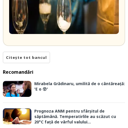
Citește tot bancul
Recomandări
Mirabela Grădinaru, umilită de o cântăreață:
'E o 😲'
Prognoza ANM pentru sfârșitul de
săptămână. Temperatirlile au scăzut cu
20°C față de vârful valului...