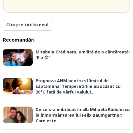
Citește tot bancul
Recomandări
Mirabela Grădinaru, umilită de o cântăreață:
'E o 😲'
Prognoza ANM pentru sfârșitul de
săptămână. Temperatirlile au scăzut cu
20°C față de vârful valului...
De ce s-a îmbrăcat în alb Mihaela Rădulescu
la înmormântarea lui Felix Baumgartner:
Care este...