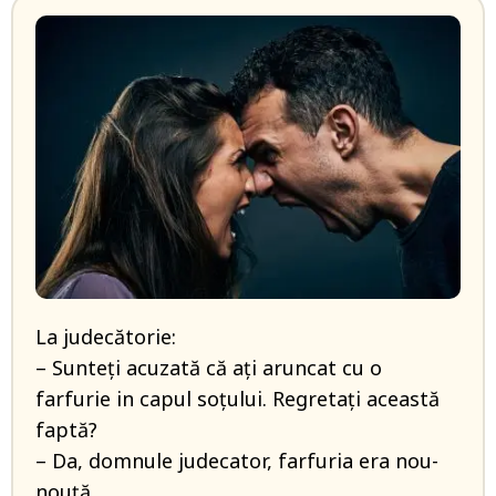
La judecătorie:
– Sunteți acuzată că ați aruncat cu o
farfurie in capul soțului. Regretați această
faptă?
– Da, domnule judecator, farfuria era nou-
nouță.