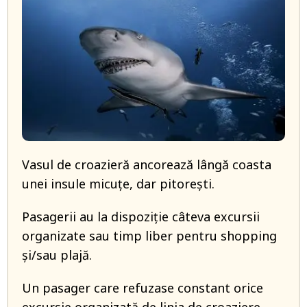
Vasul de croazieră ancorează lângă coasta
unei insule micuţe, dar pitoreşti.
Pasagerii au la dispoziţie câteva excursii
organizate sau timp liber pentru shopping
şi/sau plajă.
Un pasager care refuzase constant orice
excursie organizată de linia de croaziere