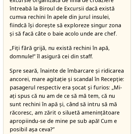
întreabă la Biroul de Excursii dacă există
cumva rechini în apele din jurul insulei,
fiindcă îşi doreşte să exploreze singur zona
şi să facă câte o baie acolo unde are chef.
„Fiţi fără grijă, nu există rechini în apă,
domnule!” îl asigură cei din staff.
Spre seară, înainte de îmbarcare şi ridicarea
ancorei, mare agitaţie şi scandal în Recepţie:
pasagerul respectiv era şocat şi furios: „Mi-
aţi spus că nu am de ce să mă tem, că nu
sunt rechini în apă şi, când să intru să mă
răcoresc, am zărit o siluetă ameninţătoare
apropiindu-se de mine pe sub apă! Cum e
posibil aşa ceva?”