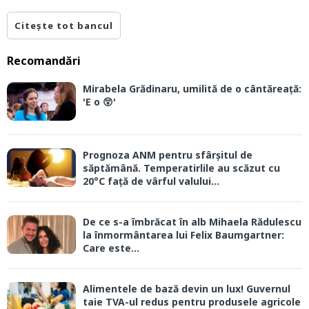
Citește tot bancul
Recomandări
Mirabela Grădinaru, umilită de o cântăreață:
'E o 😲'
Prognoza ANM pentru sfârșitul de
săptămână. Temperatirlile au scăzut cu
20°C față de vârful valului...
De ce s-a îmbrăcat în alb Mihaela Rădulescu
la înmormântarea lui Felix Baumgartner:
Care este...
Alimentele de bază devin un lux! Guvernul
taie TVA-ul redus pentru produsele agricole