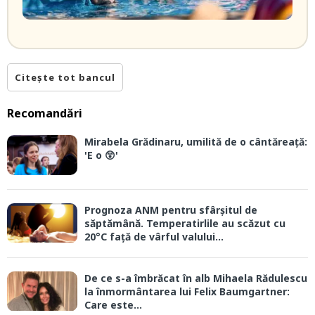
Citește tot bancul
Recomandări
Mirabela Grădinaru, umilită de o cântăreață:
'E o 😲'
Prognoza ANM pentru sfârșitul de
săptămână. Temperatirlile au scăzut cu
20°C față de vârful valului...
De ce s-a îmbrăcat în alb Mihaela Rădulescu
la înmormântarea lui Felix Baumgartner:
Care este...