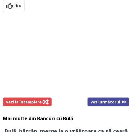
Like
Vezi la întamplare!
Vezi următorul
Mai multe din
Bancuri cu Bulă
Bulă, bătrân, merge la o vrăjitoare ca să ceară