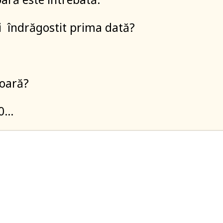
i îndrăgostit prima dată?
 oară?
30…