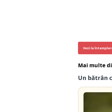
Vezi la întamplar
Mai multe d
Un bătrân 