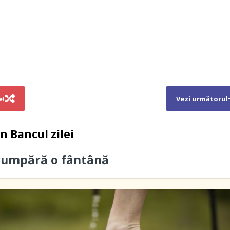
e!
Vezi următorul
in
Bancul zilei
cumpără o fântână