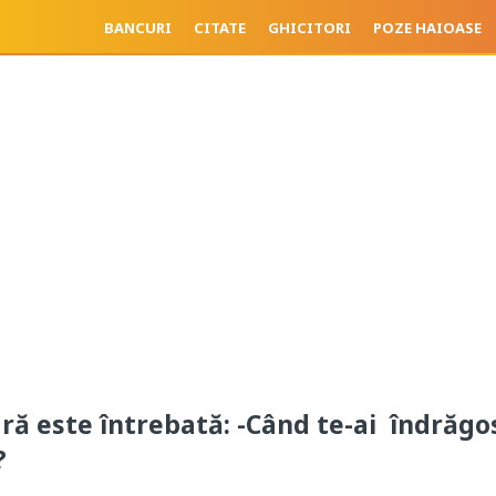
BANCURI
CITATE
GHICITORI
POZE HAIOASE
ă este întrebată: -Când te-ai îndrăgo
?