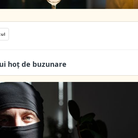
cul
ui hoţ de buzunare