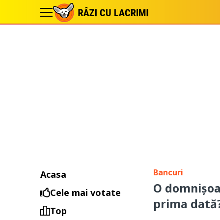
Bancuri
Acasa
O domnișoar
Cele mai votate
prima dată
Top