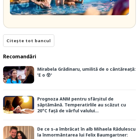
Citește tot bancul
Recomandări
Mirabela Grădinaru, umilită de o cântăreață:
'E o 😲'
Prognoza ANM pentru sfârșitul de
săptămână. Temperatirlile au scăzut cu
20°C față de vârful valului...
De ce s-a îmbrăcat în alb Mihaela Rădulescu
la înmormântarea lui Felix Baumgartner: