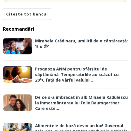
Citește tot bancul
Recomandări
Mirabela Grădinaru, umilită de o cântăreață:
'E o 😲'
Prognoza ANM pentru sfârșitul de
săptămână. Temperatirlile au scăzut cu
20°C față de vârful valului...
De ce s-a îmbrăcat în alb Mihaela Rădulescu
la înmormântarea lui Felix Baumgartner:
Care este...
Alimentele de bază devin un lux! Guvernul