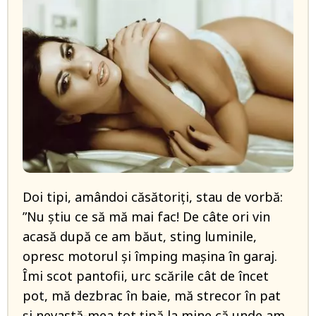
Doi tipi, amândoi căsătoriţi, stau de vorbă:
”Nu ştiu ce să mă mai fac! De câte ori vin
acasă după ce am băut, sting luminile,
opresc motorul şi împing maşina în garaj.
Îmi scot pantofii, urc scările cât de încet
pot, mă dezbrac în baie, mă strecor în pat
şi nevastă-mea tot ţipă la mine că unde am