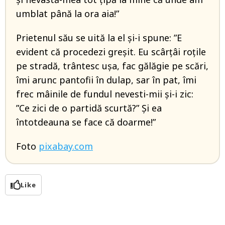
umblat până la ora aia!”
Prietenul său se uită la el şi-i spune: ”E
evident că procedezi greşit. Eu scârţâi roţile
pe stradă, trântesc uşa, fac gălăgie pe scări,
îmi arunc pantofii în dulap, sar în pat, îmi
frec mâinile de fundul nevesti-mii şi-i zic:
”Ce zici de o partidă scurtă?” Şi ea
întotdeauna se face că doarme!”
Foto
pixabay.com
Like