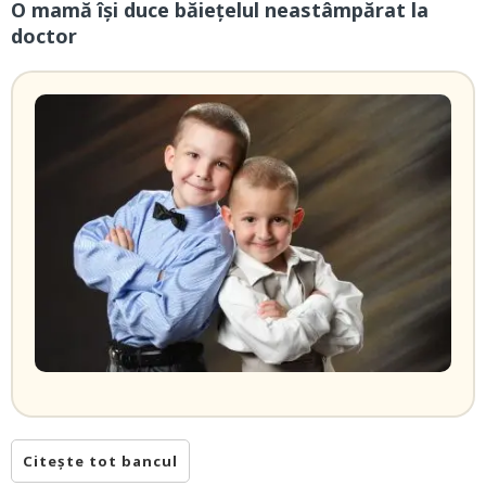
O mamă îşi duce băieţelul neastâmpărat la
doctor
Citește tot bancul