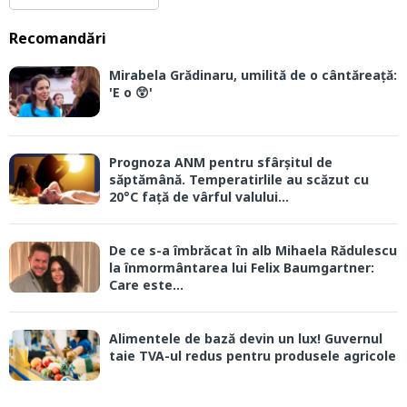
Recomandări
Mirabela Grădinaru, umilită de o cântăreață:
'E o 😲'
Prognoza ANM pentru sfârșitul de
săptămână. Temperatirlile au scăzut cu
20°C față de vârful valului...
De ce s-a îmbrăcat în alb Mihaela Rădulescu
la înmormântarea lui Felix Baumgartner:
Care este...
Alimentele de bază devin un lux! Guvernul
taie TVA-ul redus pentru produsele agricole