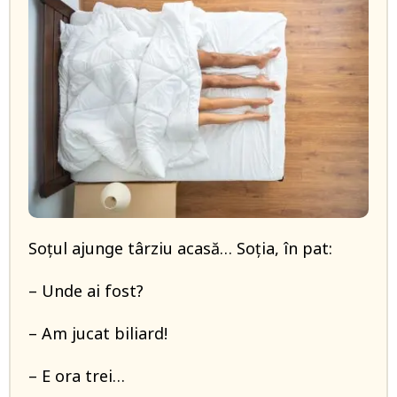
Soțul ajunge târziu acasă… Soția, în pat:
– Unde ai fost?
– Am jucat biliard!
– E ora trei…