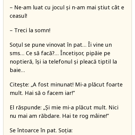
– Ne-am luat cu jocul și n-am mai știut cât e
ceasul!
– Treci la somn!
Soțul se pune vinovat în pat… Îi vine un
sms… Ce să facă?… Încetișor, pipăie pe
noptieră, își ia telefonul și pleacă tiptil la
baie…
Citește: „A fost minunat! Mi-a plăcut foarte
mult. Hai să o facem iar!”
El răspunde: „Și mie mi-a plăcut mult. Nici
nu mai am răbdare. Hai te rog mâine!”
Se întoarce în pat. Soția: