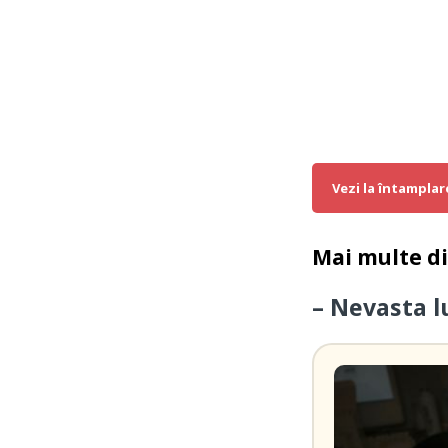
Vezi la întamplar
Mai multe d
– Nevasta lu