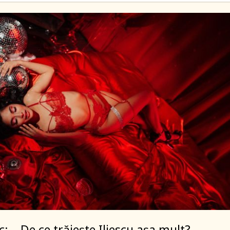
c: – De ce trăiește Iliescu așa mult?