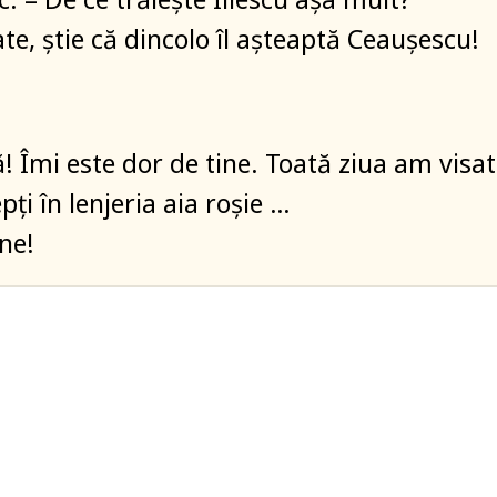
ate, știe că dincolo îl așteaptă Ceaușescu!
ă! Îmi este dor de tine. Toată ziua am visat
ți în lenjeria aia roșie …
ine!