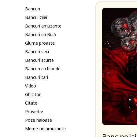
Bancuri
Bancul zilei
Bancuri amuzante
Bancuri cu Bulă
Glume proaste
Bancuri seci
Bancuri scurte
Bancuri cu blonde
Bancuri tari
Video
Ghicitori
Citate
Proverbe
Poze haioase
Meme-uri amuzante
Banc politi