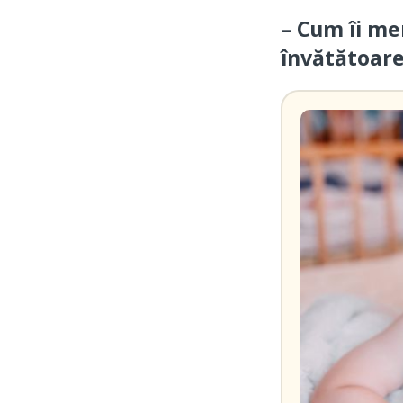
– Cum îi me
învătătoar