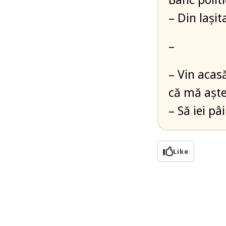
– Din lașit
–
– Vin acas
că mă aștep
– Să iei pâ
Like