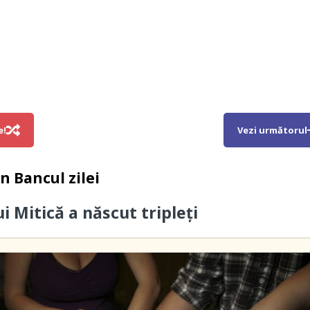
e!
Vezi următorul
in
Bancul zilei
i Mitică a născut tripleți