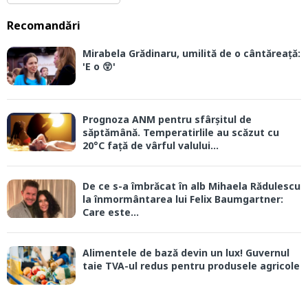
Recomandări
Mirabela Grădinaru, umilită de o cântăreață:
'E o 😲'
Prognoza ANM pentru sfârșitul de
săptămână. Temperatirlile au scăzut cu
20°C față de vârful valului...
De ce s-a îmbrăcat în alb Mihaela Rădulescu
la înmormântarea lui Felix Baumgartner:
Care este...
Alimentele de bază devin un lux! Guvernul
taie TVA-ul redus pentru produsele agricole