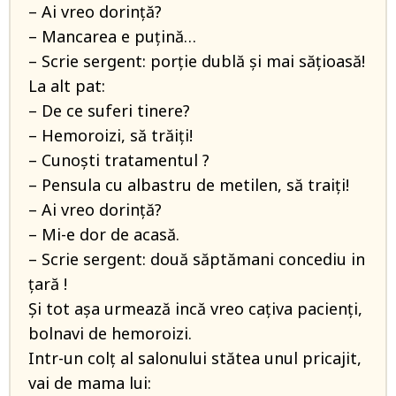
– Ai vreo dorinţă?
– Mancarea e puţină…
– Scrie sergent: porţie dublă şi mai săţioasă!
La alt pat:
– De ce suferi tinere?
– Hemoroizi, să trăiţi!
– Cunoşti tratamentul ?
– Pensula cu albastru de metilen, să traiţi!
– Ai vreo dorinţă?
– Mi-e dor de acasă.
– Scrie sergent: două săptămani concediu in
ţară !
Şi tot aşa urmează incă vreo caţiva pacienţi,
bolnavi de hemoroizi.
Intr-un colţ al salonului stătea unul pricajit,
vai de mama lui: