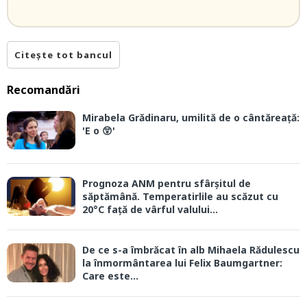
Citește tot bancul
Recomandări
Mirabela Grădinaru, umilită de o cântăreață:
'E o 😲'
Prognoza ANM pentru sfârșitul de
săptămână. Temperatirlile au scăzut cu
20°C față de vârful valului...
De ce s-a îmbrăcat în alb Mihaela Rădulescu
la înmormântarea lui Felix Baumgartner:
Care este...