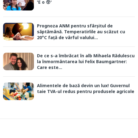
'E o 😲'
Prognoza ANM pentru sfârșitul de
săptămână. Temperatirlile au scăzut cu
20°C față de vârful valului...
De ce s-a îmbrăcat în alb Mihaela Rădulescu
la înmormântarea lui Felix Baumgartner:
Care este...
Alimentele de bază devin un lux! Guvernul
taie TVA-ul redus pentru produsele agricole