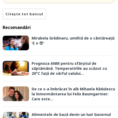
Citește tot bancul
Recomandări
Mirabela Grădinaru, umilită de o cântăreață:
'E o 😲'
Prognoza ANM pentru sfârșitul de
săptămână. Temperatirlile au scăzut cu
20°C față de vârful valului...
De ce s-a îmbrăcat în alb Mihaela Rădulescu
la înmormântarea lui Felix Baumgartner:
Care este...
Alimentele de bază devin un lux! Guvernul