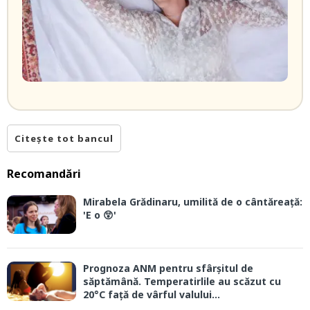
Citește tot bancul
Recomandări
Mirabela Grădinaru, umilită de o cântăreață:
'E o 😲'
Prognoza ANM pentru sfârșitul de
săptămână. Temperatirlile au scăzut cu
20°C față de vârful valului...