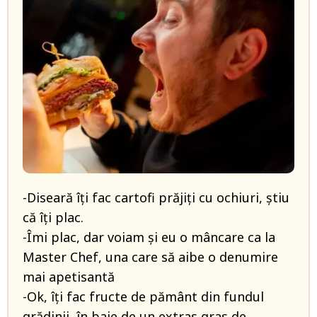
-Diseară îți fac cartofi prăjiți cu ochiuri, ştiu
că îți plac.
-Îmi plac, dar voiam și eu o mâncare ca la
Master Chef, una care să aibe o denumire
mai apetisantă
-Ok, îți fac fructe de pământ din fundul
grădinii, în baie de un extras gras de