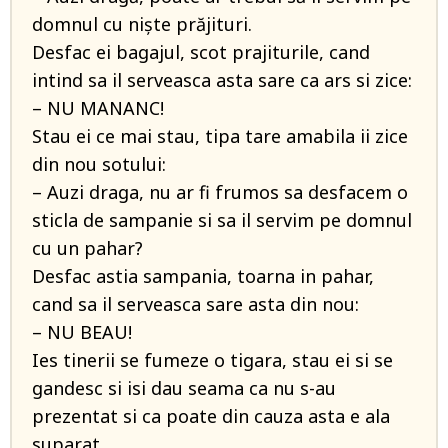
domnul cu niște prăjituri.
Desfac ei bagajul, scot prajiturile, cand
intind sa il serveasca asta sare ca ars si zice:
– NU MANANC!
Stau ei ce mai stau, tipa tare amabila ii zice
din nou sotului:
– Auzi draga, nu ar fi frumos sa desfacem o
sticla de sampanie si sa il servim pe domnul
cu un pahar?
Desfac astia sampania, toarna in pahar,
cand sa il serveasca sare asta din nou:
– NU BEAU!
Ies tinerii se fumeze o tigara, stau ei si se
gandesc si isi dau seama ca nu s-au
prezentat si ca poate din cauza asta e ala
suparat.