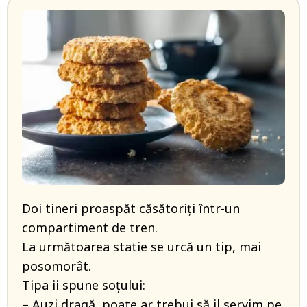
Doi tineri proaspăt căsătoriți într-un
compartiment de tren.
La următoarea statie se urcă un tip, mai
posomorât.
Tipa ii spune soțului:
– Auzi dragă, poate ar trebui să il servim pe