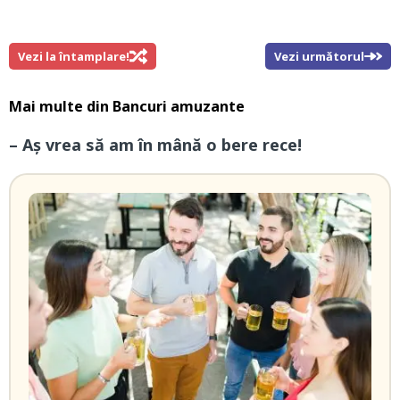
Vezi la întamplare!
Vezi următorul
Mai multe din
Bancuri amuzante
– Aş vrea să am în mână o bere rece!