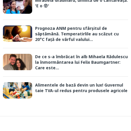
Mirabela Grădinaru, umilită de o cântăreață:
'E o 😲'
Prognoza ANM pentru sfârșitul de
săptămână. Temperatirlile au scăzut cu
20°C față de vârful valului...
De ce s-a îmbrăcat în alb Mihaela Rădulescu
la înmormântarea lui Felix Baumgartner:
Care este...
Alimentele de bază devin un lux! Guvernul
taie TVA-ul redus pentru produsele agricole