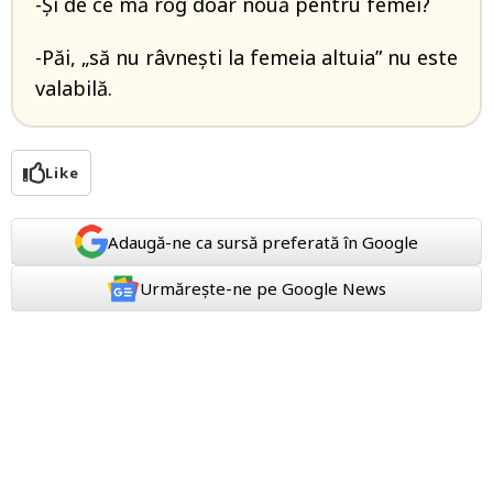
-Și de ce mă rog doar nouă pentru femei?
-Păi, „să nu râvnești la femeia altuia” nu este
valabilă.
Like
Adaugă-ne ca sursă preferată în Google
Urmărește-ne pe Google News