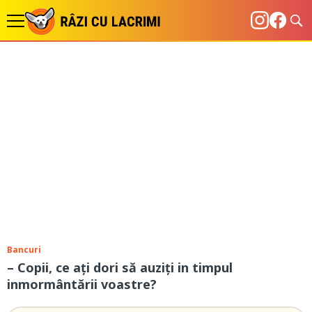
Bancuri
– Copii, ce ați dori să auziți in timpul
inmormântării voastre?