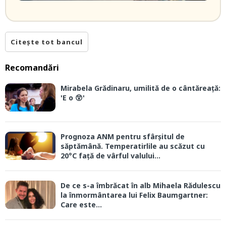
Citește tot bancul
Recomandări
Mirabela Grădinaru, umilită de o cântăreață:
'E o 😲'
Prognoza ANM pentru sfârșitul de
săptămână. Temperatirlile au scăzut cu
20°C față de vârful valului...
De ce s-a îmbrăcat în alb Mihaela Rădulescu
la înmormântarea lui Felix Baumgartner:
Care este...