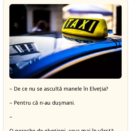
– De ce nu se ascultă manele în Elveţia?
– Pentru că n-au duşmani.
–
O pereche de elveţieni, ceva mai în vârstă,