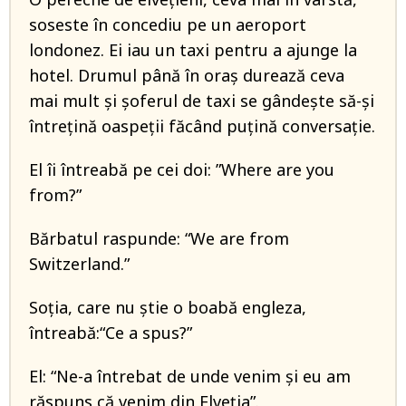
soseste în concediu pe un aeroport
londonez. Ei iau un taxi pentru a ajunge la
hotel. Drumul până în oraş durează ceva
mai mult şi şoferul de taxi se gândeşte să-şi
întreţină oaspeţii făcând puţină conversaţie.
El îi întreabă pe cei doi: ”Where are you
from?”
Bărbatul raspunde: “We are from
Switzerland.”
Soţia, care nu ştie o boabă engleza,
întreabă:“Ce a spus?”
El: “Ne-a întrebat de unde venim şi eu am
răspuns că venim din Elveţia”.