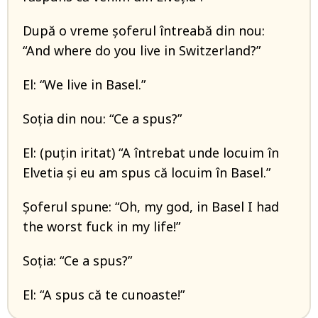
După o vreme şoferul întreabă din nou:
“And where do you live in Switzerland?”
El: “We live in Basel.”
Soţia din nou: “Ce a spus?”
El: (puţin iritat) “A întrebat unde locuim în
Elvetia şi eu am spus că locuim în Basel.”
Şoferul spune: “Oh, my god, in Basel I had
the worst fuck in my life!”
Soţia: “Ce a spus?”
El: “A spus că te cunoaste!”