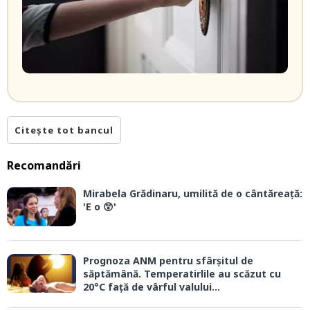
Citește tot bancul
Recomandări
Mirabela Grădinaru, umilită de o cântăreață:
'E o 😲'
Prognoza ANM pentru sfârșitul de
săptămână. Temperatirlile au scăzut cu
20°C față de vârful valului...