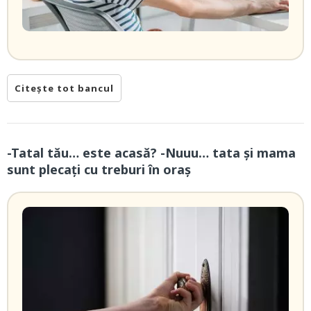
Citește tot bancul
-Tatal tău… este acasă? -Nuuu… tata și mama
sunt plecați cu treburi în oraș