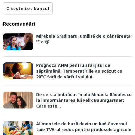
Citește tot bancul
Recomandări
Mirabela Grădinaru, umilită de o cântăreață:
'E o 😲'
Prognoza ANM pentru sfârșitul de
săptămână. Temperatirlile au scăzut cu
20°C față de vârful valului...
De ce s-a îmbrăcat în alb Mihaela Rădulescu
la înmormântarea lui Felix Baumgartner:
Care este...
Alimentele de bază devin un lux! Guvernul
taie TVA-ul redus pentru produsele agricole