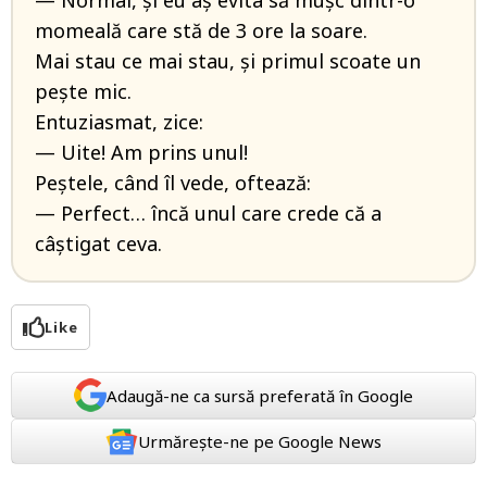
— Normal, și eu aș evita să mușc dintr-o
momeală care stă de 3 ore la soare.
Mai stau ce mai stau, și primul scoate un
pește mic.
Entuziasmat, zice:
— Uite! Am prins unul!
Peștele, când îl vede, oftează:
— Perfect… încă unul care crede că a
câștigat ceva.
Like
Adaugă-ne ca sursă preferată în Google
Urmărește-ne pe Google News